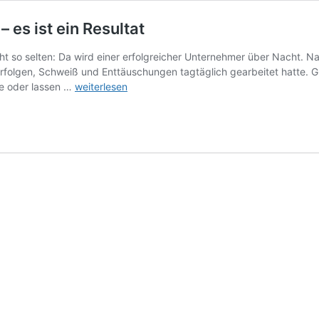
– es ist ein Resultat
ht so selten: Da wird einer erfolgreicher Unternehmer über Nacht. N
, Erfolgen, Schweiß und Enttäuschungen tagtäglich gearbeitet hatte. G
Erfolgreicher
e oder lassen …
weiterlesen
Unternehmer
ist
kein
Titel
–
es
ist
ein
Resultat