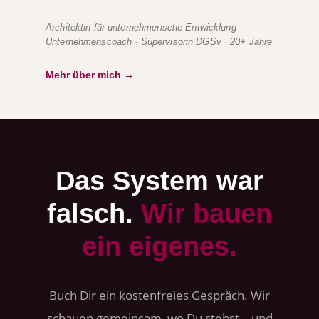
Architektin für unternehmerische Entwicklung ·
Unternehmenscoach · Supervisorin DGSv · 20+ Jahre
Mehr über mich →
Das System war
falsch.
Wir bauen
ein eigenes.
Buch Dir ein kostenfreies Gespräch. Wir
schauen gemeinsam, wo Du stehst – und